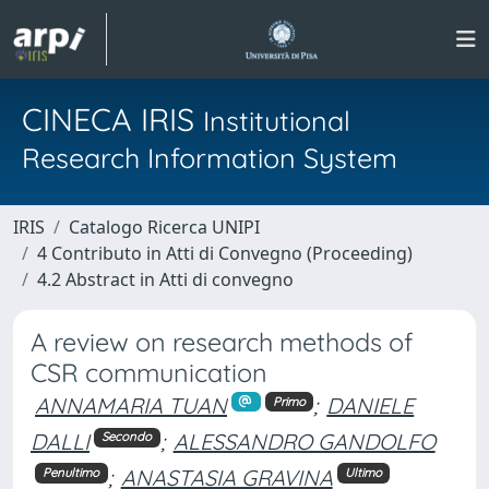
CINECA IRIS
Institutional
Research Information System
IRIS
Catalogo Ricerca UNIPI
4 Contributo in Atti di Convegno (Proceeding)
4.2 Abstract in Atti di convegno
A review on research methods of
CSR communication
ANNAMARIA TUAN
;
DANIELE
Primo
DALLI
;
ALESSANDRO GANDOLFO
Secondo
;
ANASTASIA GRAVINA
Penultimo
Ultimo