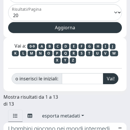
Risultati/Pagina
Vai a:
0-9
A
B
C
D
E
F
G
H
I
J
K
L
M
N
O
P
Q
R
S
T
U
V
W
X
Y
Z
o inserisci le iniziali:
Mostra risultati da 1 a 13
di 13
esporta metadati
I bambini giocano nei mondi intermedi