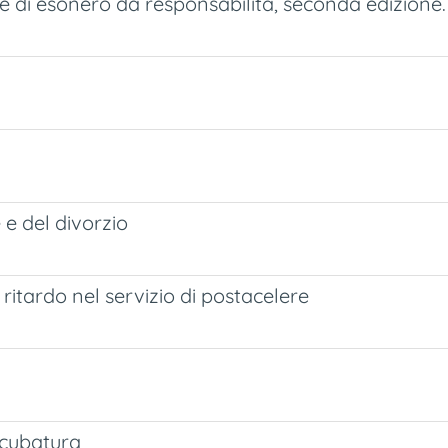
ole di esonero da responsabilità, seconda edizione.
 e del divorzio
l ritardo nel servizio di postacelere
 cubatura