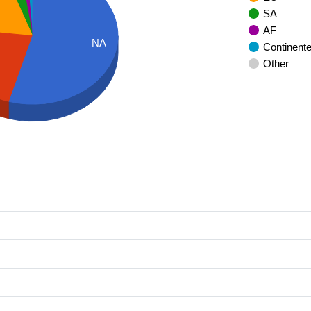
SA
AF
NA
Continent
Other