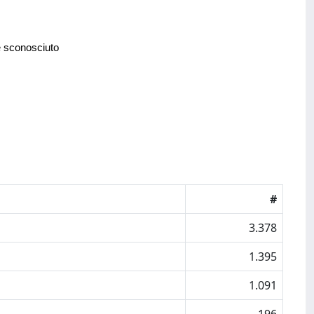
e sconosciuto
#
3.378
1.395
1.091