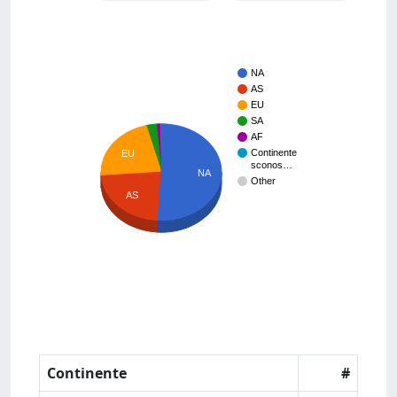
NA
AS
EU
SA
AF
Continente
EU
sconos…
NA
Other
AS
Continente
#