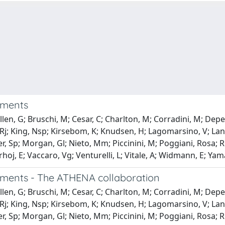
iments
len, G; Bruschi, M; Cesar, C; Charlton, M; Corradini, M; Depedi
; King, Nsp; Kirsebom, K; Knudsen, H; Lagomarsino, V; Landua
, Sp; Morgan, Gl; Nieto, Mm; Piccinini, M; Poggiani, Rosa; Ro
hoj, E; Vaccaro, Vg; Venturelli, L; Vitale, A; Widmann, E; Yama
iments - The ATHENA collaboration
len, G; Bruschi, M; Cesar, C; Charlton, M; Corradini, M; Depedi
; King, Nsp; Kirsebom, K; Knudsen, H; Lagomarsino, V; Landua
, Sp; Morgan, Gl; Nieto, Mm; Piccinini, M; Poggiani, Rosa; Ro