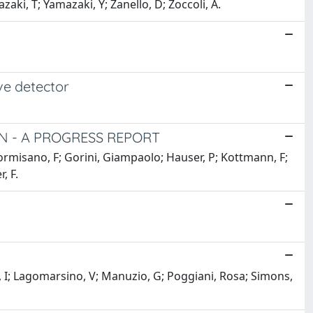
zaki, T; Yamazaki, Y; Zanello, D; Zoccoli, A.
ve detector
N - A PROGRESS REPORT
 Formisano, F; Gorini, Giampaolo; Hauser, P; Kottmann, F;
, F.
k, I; Lagomarsino, V; Manuzio, G; Poggiani, Rosa; Simons,