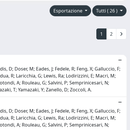
Esportazione
Tutti ( 26 )
1
2
s, D; Doser, M; Eades, J; Fedele, R; Feng, X; Galluccio, F;
, R; Laricchia, G; Lewis, Ra; Lodirizzini, E; Macri, M;
tondi, A; Rouleau, G; Salvini, P; Semprinicesari, N;
zaki, T; Yamazaki, Y; Zanello, D; Zoccoli, A.
s, D; Doser, M; Eades, J; Fedele, R; Feng, X; Galluccio, F;
, R; Laricchia, G; Lewis, Ra; Lodirizzini, E; Macri, M;
tondi, A; Rouleau, G; Salvini, P; Semprinicesari, N;