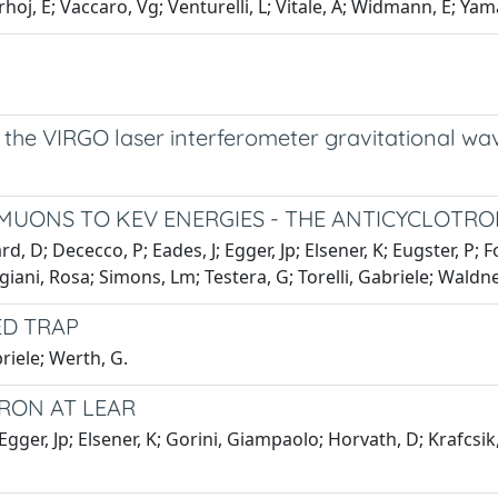
hoj, E; Vaccaro, Vg; Venturelli, L; Vitale, A; Widmann, E; Yama
the VIRGO laser interferometer gravitational wa
UONS TO KEV ENERGIES - THE ANTICYCLOTRO
d, D; Dececco, P; Eades, J; Egger, Jp; Elsener, K; Eugster, P;
iani, Rosa; Simons, Lm; Testera, G; Torelli, Gabriele; Waldner
ED TRAP
briele; Werth, G.
RON AT LEAR
Egger, Jp; Elsener, K; Gorini, Giampaolo; Horvath, D; Krafcsi