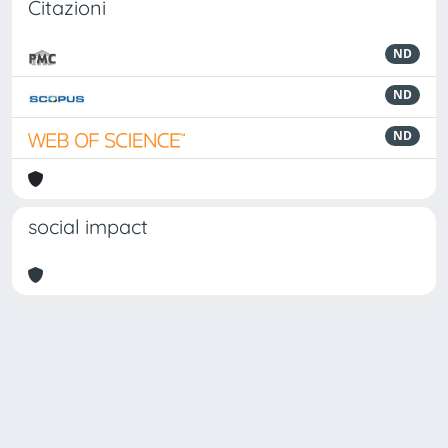
Citazioni
ND
ND
ND
social impact
Powered by
IRIS
-
about IRIS
-