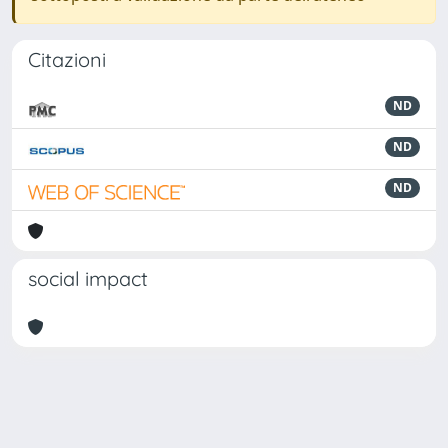
Citazioni
ND
ND
ND
social impact