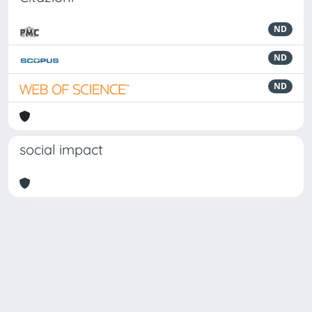
ND
ND
ND
social impact
Powered by
IRIS
-
about IRIS
-