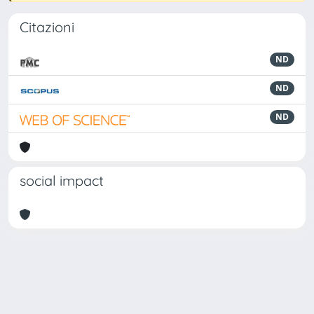
Citazioni
ND
ND
ND
social impact