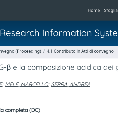
Home
Sfoglia
al Research Information Syst
Convegno (Proceeding)
4.1 Contributo in Atti di convegno
LG-β e la composizione acidica dei 
E
;
MELE, MARCELLO
;
SERRA, ANDREA
a completa (DC)