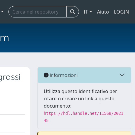
IT
Aiuto
LOGIN
em
grassi
Informazioni
Utilizza questo identificativo per
citare o creare un link a questo
documento:
https://hdl.handle.net/11568/2021
45