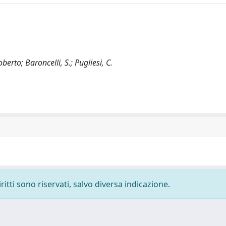
berto; Baroncelli, S.; Pugliesi, C.
ritti sono riservati, salvo diversa indicazione.