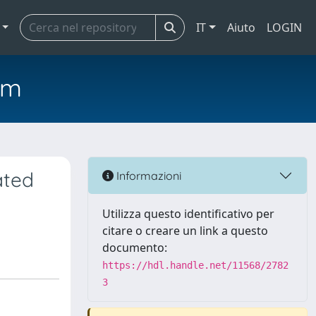
IT
Aiuto
LOGIN
em
ated
Informazioni
Utilizza questo identificativo per
citare o creare un link a questo
documento:
https://hdl.handle.net/11568/2782
3