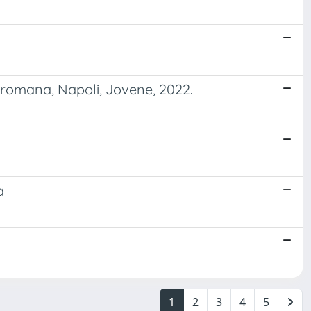
a romana, Napoli, Jovene, 2022.
a
1
2
3
4
5