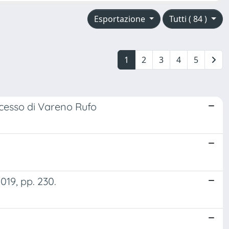
Esportazione
Tutti ( 84 )
1
2
3
4
5
ocesso di Vareno Rufo
19, pp. 230.