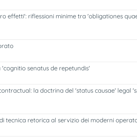
oro effetti': riflessioni minime tra 'obligationes qu
orato
a 'cognitio senatus de repetundis'
tractual: la doctrina del 'status causae' legal '
' di tecnica retorica al servizio dei moderni operator