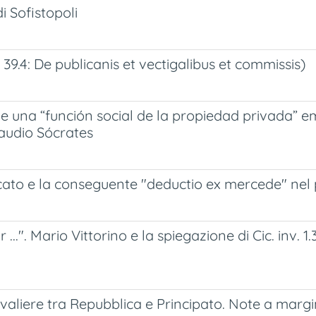
i Sofistopoli
D. 39.4: De publicanis et vectigalibus et commissis)
s de una “función social de la propiedad privada” 
laudio Sócrates
cato e la conseguente "deductio ex mercede" nel 
. Mario Vittorino e la spiegazione di Cic. inv. 1.3
aliere tra Repubblica e Principato. Note a margine 