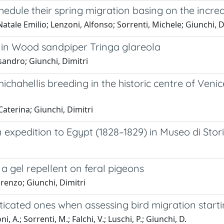
chedule their spring migration basing on the incre
 Natale Emilio; Lenzoni, Alfonso; Sorrenti, Michele; Giunchi, D
 in Wood sandpiper Tringa glareola
ssandro; Giunchi, Dimitri
ahellis breeding in the historic centre of Venice, 
aterina; Giunchi, Dimitri
xpedition to Egypt (1828–1829) in Museo di Storia
a gel repellent on feral pigeons
renzo; Giunchi, Dimitri
cated ones when assessing bird migration start
i, A.; Sorrenti, M.; Falchi, V.; Luschi, P.; Giunchi, D.