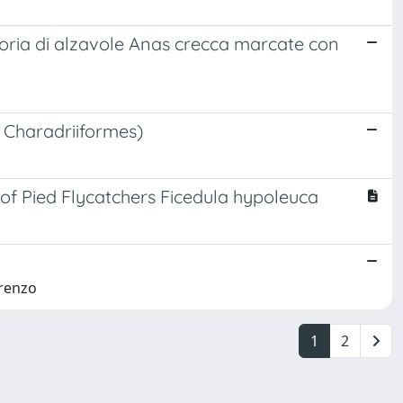
toria di alzavole Anas crecca marcate con
s, Charadriiformes)
 of Pied Flycatchers Ficedula hypoleuca
orenzo
1
2