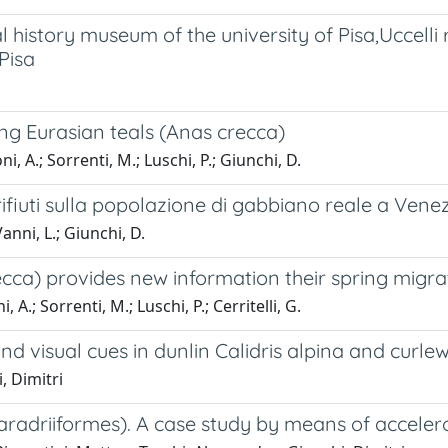
l history museum of the university of Pisa,Uccelli 
Pisa
ing Eurasian teals (Anas crecca)
ni, A.; Sorrenti, M.; Luschi, P.; Giunchi, D.
 rifiuti sulla popolazione di gabbiano reale a Vene
anni, L.; Giunchi, D.
recca) provides new information their spring migr
 A.; Sorrenti, M.; Luschi, P.; Cerritelli, G.
 visual cues in dunlin Calidris alpina and curlew
, Dimitri
haradriiformes). A case study by means of accele