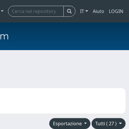
IT
Aiuto
LOGIN
em
Esportazione
Tutti ( 27 )