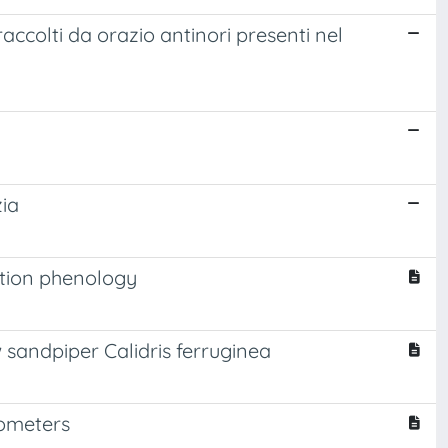
raccolti da orazio antinori presenti nel
zia
ation phenology
 sandpiper Calidris ferruginea
rometers