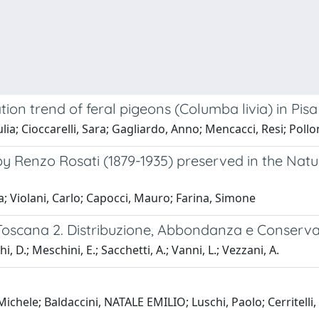
on trend of feral pigeons (Columba livia) in Pisa 
lia; Cioccarelli, Sara; Gagliardo, Anno; Mencacci, Resi; Pollo
 by Renzo Rosati (1879-1935) preserved in the Natu
a; Violani, Carlo; Capocci, Mauro; Farina, Simone
in Toscana 2. Distribuzione, Abbondanza e Conserv
, D.; Meschini, E.; Sacchetti, A.; Vanni, L.; Vezzani, A.
Michele; Baldaccini, NATALE EMILIO; Luschi, Paolo; Cerritelli,