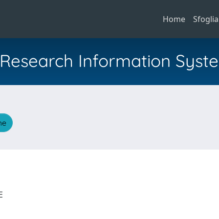
Home
Sfoglia
al Research Information Syst
he
LE