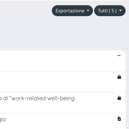
Esportazione
Tutti ( 5 )
a di “work-related well-being
gia