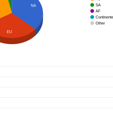
SA
NA
AF
Continent
Other
EU