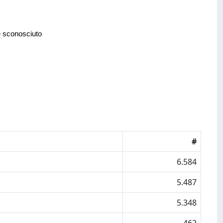
e sconosciuto
#
6.584
5.487
5.348