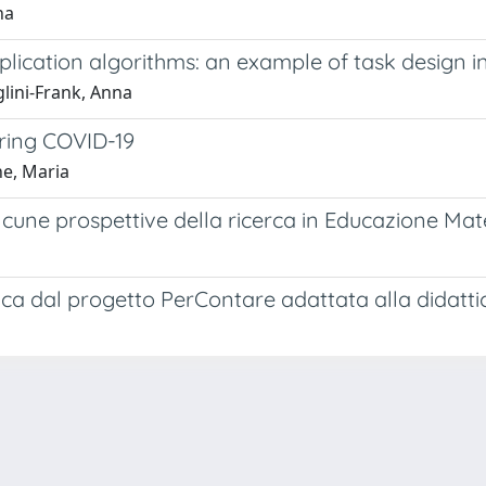
na
cation algorithms: an example of task design in t
lini-Frank, Anna
during COVID-19
ne, Maria
: alcune prospettive della ricerca in Educazione M
tica dal progetto PerContare adattata alla didatti