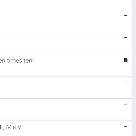
en times ten”
, IV e V