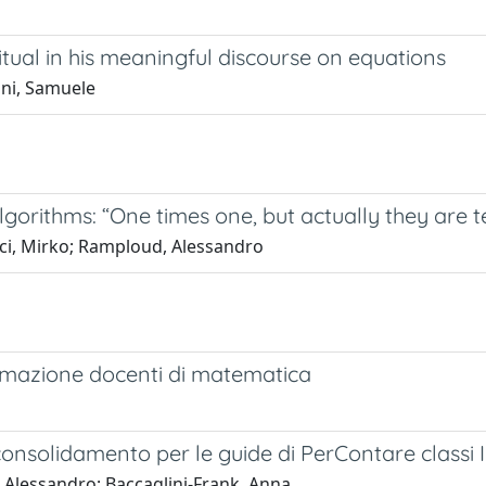
ritual in his meaningful discourse on equations
ini, Samuele
gorithms: “One times one, but actually they are t
cci, Mirko; Ramploud, Alessandro
 formazione docenti di matematica
solidamento per le guide di PerContare classi III
, Alessandro; Baccaglini-Frank, Anna