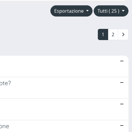
Esportazione
Tutti ( 25 )
1
2
ote?
ione