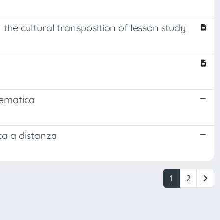
he cultural transposition of lesson study
atematica
ca a distanza
1
2