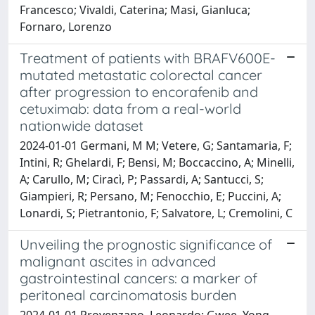
Francesco; Vivaldi, Caterina; Masi, Gianluca;
Fornaro, Lorenzo
Treatment of patients with BRAFV600E-
mutated metastatic colorectal cancer
after progression to encorafenib and
cetuximab: data from a real-world
nationwide dataset
2024-01-01 Germani, M M; Vetere, G; Santamaria, F;
Intini, R; Ghelardi, F; Bensi, M; Boccaccino, A; Minelli,
A; Carullo, M; Ciracì, P; Passardi, A; Santucci, S;
Giampieri, R; Persano, M; Fenocchio, E; Puccini, A;
Lonardi, S; Pietrantonio, F; Salvatore, L; Cremolini, C
Unveiling the prognostic significance of
malignant ascites in advanced
gastrointestinal cancers: a marker of
peritoneal carcinomatosis burden
2024-01-01 Provenzano, Leonardo; Gwee, Yong