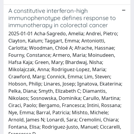
A constitutive interferon-high
immunophenotype defines response to
immunotherapy in colorectal cancer
2025-01-01 Acha-Sagredo, Amelia; Andrei, Pietro;
Clayton, Kalum; Taggart, Emma; Antoniotti,
Carlotta; Woodman, Chloé A; Afrache, Hassnae;
Fourny, Constance; Armero, Maria; Moinudeen,
Hafsa Kaja; Green, Mary; Bhardwaj, Nisha;
Mikolajczak, Anna; Rodriguez-Lopez, Maria;
Crawford, Marg; Connick, Emma; Lim, Steven;
Hobson, Philip; Linares, Josep; Ignatova, Ekaterina;
Pelka, Diana; Smyth, Elizabeth C; Diamantis,
Nikolaos; Sosnowska, Dominika; Carullo, Martina;
Ciraci, Paolo; Bergamo, Francesca; Intini, Rossana;
Nye, Emma; Barral, Patricia; Mishto, Michele;
Arnold, James N; Lonardi, Sara; Cremolini, Chiara;
Fontana, Elisa; Rodriguez-Justo, Manuel; Ciccarelli,
Francesca D