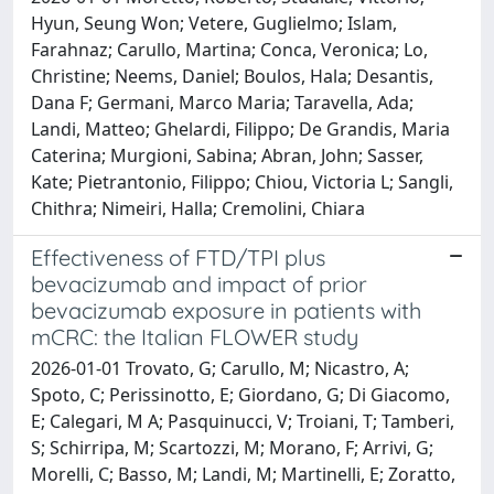
Hyun, Seung Won; Vetere, Guglielmo; Islam,
Farahnaz; Carullo, Martina; Conca, Veronica; Lo,
Christine; Neems, Daniel; Boulos, Hala; Desantis,
Dana F; Germani, Marco Maria; Taravella, Ada;
Landi, Matteo; Ghelardi, Filippo; De Grandis, Maria
Caterina; Murgioni, Sabina; Abran, John; Sasser,
Kate; Pietrantonio, Filippo; Chiou, Victoria L; Sangli,
Chithra; Nimeiri, Halla; Cremolini, Chiara
Effectiveness of FTD/TPI plus
bevacizumab and impact of prior
bevacizumab exposure in patients with
mCRC: the Italian FLOWER study
2026-01-01 Trovato, G; Carullo, M; Nicastro, A;
Spoto, C; Perissinotto, E; Giordano, G; Di Giacomo,
E; Calegari, M A; Pasquinucci, V; Troiani, T; Tamberi,
S; Schirripa, M; Scartozzi, M; Morano, F; Arrivi, G;
Morelli, C; Basso, M; Landi, M; Martinelli, E; Zoratto,