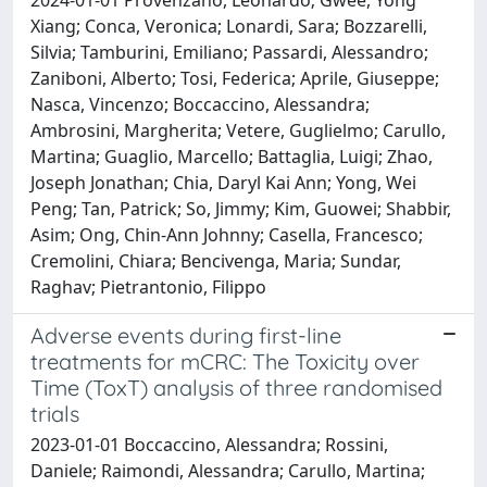
Xiang; Conca, Veronica; Lonardi, Sara; Bozzarelli,
Silvia; Tamburini, Emiliano; Passardi, Alessandro;
Zaniboni, Alberto; Tosi, Federica; Aprile, Giuseppe;
Nasca, Vincenzo; Boccaccino, Alessandra;
Ambrosini, Margherita; Vetere, Guglielmo; Carullo,
Martina; Guaglio, Marcello; Battaglia, Luigi; Zhao,
Joseph Jonathan; Chia, Daryl Kai Ann; Yong, Wei
Peng; Tan, Patrick; So, Jimmy; Kim, Guowei; Shabbir,
Asim; Ong, Chin-Ann Johnny; Casella, Francesco;
Cremolini, Chiara; Bencivenga, Maria; Sundar,
Raghav; Pietrantonio, Filippo
Adverse events during first-line
treatments for mCRC: The Toxicity over
Time (ToxT) analysis of three randomised
trials
2023-01-01 Boccaccino, Alessandra; Rossini,
Daniele; Raimondi, Alessandra; Carullo, Martina;