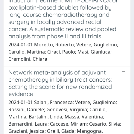
Induction treatment with FOLFIRINOX or
oxaliplatin-based doublet followed by
long-course chemoradiotherapy and
surgery in locally advanced rectal
cancer. A systematic review and pooled
analysis from phase II and III trials
2024-01-01 Moretto, Roberto; Vetere, Guglielmo;
Carullo, Martina; Ciracì, Paolo; Masi, Gianluca;
Cremolini, Chiara
Network meta-analysis of adjuvant
chemotherapy in biliary tract cancers:
Setting the scene for new randomized
evidence
2024-01-01 Salani, Francesca; Vetere, Guglielmo;
Rossini, Daniele; Genovesi, Virginia; Carullo,
Martina; Bartalini, Linda; Massa, Valentina;
Bernardini, Laura; Caccese, Miriam; Cesario, Silvia;
Graziani, Jessica; Grelli, Giada; Mangogna,