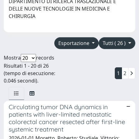
DIPARTIMENTO DI RICERCA TRASLAZIONALE E
DELLE NUOVE TECNOLOGIE IN MEDICINA E
CHIRURGIA
Esportazione
Tutti ( 26 )
Mostra
records
Risultati 1 - 20 di 26
(tempo di esecuzione:
1
2
0.046 secondi).
Circulating tumor DNA dynamics in
patients with liver-limited metastatic
colorectal cancer resected after first-line
systemic treatment
2026-01-01 Moretto, Roberto; Studiale, Vittorio;