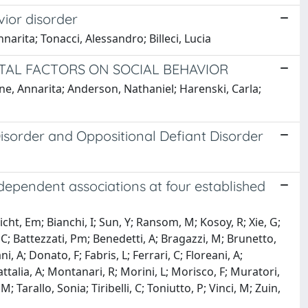
vior disorder
arita; Tonacci, Alessandro; Billeci, Lucia
TAL FACTORS ON SOCIAL BEHAVIOR
one, Annarita; Anderson, Nathaniel; Harenski, Carla;
Disorder and Oppositional Defiant Disorder
independent associations at four established
cht, Em; Bianchi, I; Sun, Y; Ransom, M; Kosoy, R; Xie, G;
, C; Battezzati, Pm; Benedetti, A; Bragazzi, M; Brunetto,
, A; Donato, F; Fabris, L; Ferrari, C; Floreani, A;
attalia, A; Montanari, R; Morini, L; Morisco, F; Muratori,
; Tarallo, Sonia; Tiribelli, C; Toniutto, P; Vinci, M; Zuin,