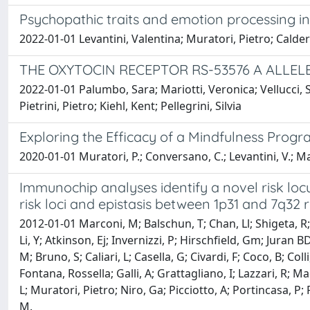
Psychopathic traits and emotion processing in 
2022-01-01 Levantini, Valentina; Muratori, Pietro; Calder
THE OXYTOCIN RECEPTOR RS-53576 A ALLE
2022-01-01 Palumbo, Sara; Mariotti, Veronica; Vellucci, S
Pietrini, Pietro; Kiehl, Kent; Pellegrini, Silvia
Exploring the Efficacy of a Mindfulness Progr
2020-01-01 Muratori, P.; Conversano, C.; Levantini, V.; Masi
Immunochip analyses identify a novel risk locus
risk loci and epistasis between 1p31 and 7q32 r
2012-01-01 Marconi, M; Balschun, T; Chan, Ll; Shigeta, R; 
Li, Y; Atkinson, Ej; Invernizzi, P; Hirschfield, Gm; Juran 
M; Bruno, S; Caliari, L; Casella, G; Civardi, F; Coco, B; Co
Fontana, Rossella; Galli, A; Grattagliano, I; Lazzari, R; 
L; Muratori, Pietro; Niro, Ga; Picciotto, A; Portincasa, P; P
M.