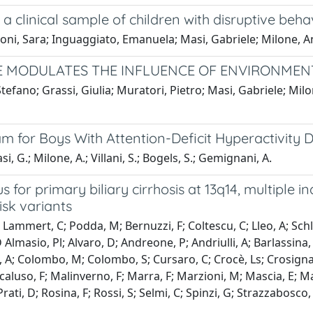
a clinical sample of children with disruptive beha
oni, Sara; Inguaggiato, Emanuela; Masi, Gabriele; Milone, Ann
LE MODULATES THE INFLUENCE OF ENVIRONMEN
tefano; Grassi, Giulia; Muratori, Pietro; Masi, Gabriele; Mil
am for Boys With Attention-Deficit Hyperactivity 
, G.; Milone, A.; Villani, S.; Bogels, S.; Gemignani, A.
 for primary biliary cirrhosis at 13q14, multiple 
isk variants
Lammert, C; Podda, M; Bernuzzi, F; Coltescu, C; Lleo, A; Schli
BD Almasio, Pl; Alvaro, D; Andreone, P; Andriulli, A; Barlassina
lli, A; Colombo, M; Colombo, S; Cursaro, C; Crocè, Ls; Crosignani
Macaluso, F; Malinverno, F; Marra, F; Marzioni, M; Mascia, E; M
rati, D; Rosina, F; Rossi, S; Selmi, C; Spinzi, G; Strazzabosco, M