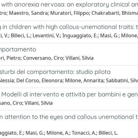
hs with anorexia nervosa: an exploratory clinical 
ietro; Maestro, Sandra; Muratori, Filippo; Chakrabarti, Bhism
 in children with high callous-unemotional traits:
V.; Billeci, L.; Levantini, V.; Inguaggiato, E.; Masi, G.; Milone, 
omportamento
 Pietro; Conversano, Ciro; Villani, Silvia
sturbi del comportamento: studio pilota
lessia; Del Corso, Eleonora; Milone, Annarita; Sabbatini, Silvi
Modelli di intervento e attività per bambini e geni
o, Ciro; Villani, Silvia
attention to the eyes and callous unemotional tra
giato, E.; Masi, G.; Milone, A.; Tonacci, A.; Billeci, L.