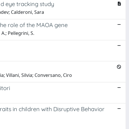
and eye tracking study
adev; Calderoni, Sara
 the role of the MAOA gene
A.; Pellegrini, S.
a; Villani, Silvia; Conversano, Ciro
tori
its in children with Disruptive Behavior