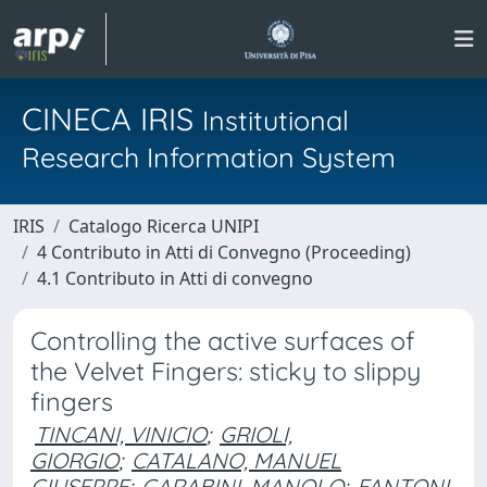
CINECA IRIS
Institutional
Research Information System
IRIS
Catalogo Ricerca UNIPI
4 Contributo in Atti di Convegno (Proceeding)
4.1 Contributo in Atti di convegno
Controlling the active surfaces of
the Velvet Fingers: sticky to slippy
fingers
TINCANI, VINICIO
;
GRIOLI,
GIORGIO
;
CATALANO, MANUEL
GIUSEPPE
;
GARABINI, MANOLO
;
FANTONI,