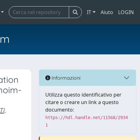
IT
Aiuto
LOGIN
em
ation
Informazioni
 moim-
Utilizza questo identificativo per
citare o creare un link a questo
I,
documento:
https://hdl.handle.net/11568/2934
1