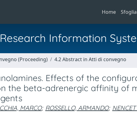
Home
Sfoglia
al Research Information Syst
Convegno (Proceeding)
4.2 Abstract in Atti di convegno
olamines. Effects of the configur
n the beta-adrenergic affinity of
agents
CCHIA, MARCO
;
ROSSELLO, ARMANDO
;
NENCETT