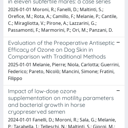
in eleven subfertile mares: a case series
2026-01-01 Moroni, R.; Fanelli, D.; Maltinti, S.;
Orefice, M.; Rota, A.; Camillo, F.; Melanie, P.; Cantile,
C.; Miragliotta, V.; Pirone, A.; Lazzarini, G.;
Passamonti, F.; Marmorini, P.; Ori, M.; Panzani, D.
Evaluation of the Preoperative Antiseptic
Efficacy of Ozone on Dog Skin in
Comparison with Traditional Methods
2025-01-01 Melanie, Pierre; Niola, Carlotta; Guerrini,
Federico; Pareto, Nicolò; Mancini, Simone; Fratini,
Filippo
Impact of low-dose ozone
supplementation on motility parameters
and bacterial growth in horse
cryopreserved semen
2024-01-01 Fanelli, D.; Moroni, R.; Sala, G.; Melanie,
P.; Tarabella, I.; Telleschi, N.; Maltinti, S.; Giorgi, M.;