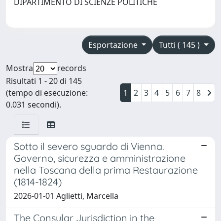
DIPARTIMENTO DI SCIENZE POLITICHE
Esportazione
Tutti ( 145 )
Mostra
records
Risultati 1 - 20 di 145
(tempo di esecuzione:
1
2
3
4
5
6
7
8
0.031 secondi).
Sotto il severo sguardo di Vienna.
Governo, sicurezza e amministrazione
nella Toscana della prima Restaurazione
(1814-1824)
2026-01-01 Aglietti, Marcella
The Consular Jurisdiction in the