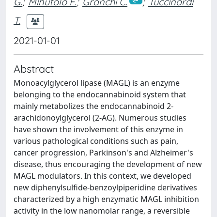
G.
;
Minutolo F.
;
Granchi C.
;
Tuccinardi
T.
2021-01-01
Abstract
Monoacylglycerol lipase (MAGL) is an enzyme
belonging to the endocannabinoid system that
mainly metabolizes the endocannabinoid 2-
arachidonoylglycerol (2-AG). Numerous studies
have shown the involvement of this enzyme in
various pathological conditions such as pain,
cancer progression, Parkinson's and Alzheimer's
disease, thus encouraging the development of new
MAGL modulators. In this context, we developed
new diphenylsulfide-benzoylpiperidine derivatives
characterized by a high enzymatic MAGL inhibition
activity in the low nanomolar range, a reversible