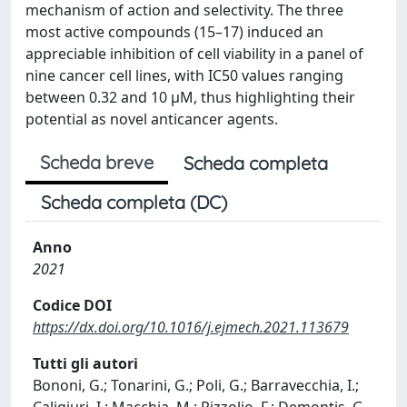
mechanism of action and selectivity. The three
most active compounds (15–17) induced an
appreciable inhibition of cell viability in a panel of
nine cancer cell lines, with IC50 values ranging
between 0.32 and 10 μM, thus highlighting their
potential as novel anticancer agents.
Scheda breve
Scheda completa
Scheda completa (DC)
Anno
2021
Codice DOI
https://dx.doi.org/10.1016/j.ejmech.2021.113679
Tutti gli autori
Bononi, G.; Tonarini, G.; Poli, G.; Barravecchia, I.;
Caligiuri, I.; Macchia, M.; Rizzolio, F.; Demontis, G.