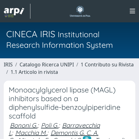
CINECA IRIS
Institutional
Research Information System
IRIS
Catalogo Ricerca UNIPI
1 Contributo su Rivista
1.1 Articolo in rivista
Monoacylglycerol lipase (MAGL)
inhibitors based on a
diphenylsulfide-benzoylpiperidine
scaffold
Bononi G.
;
Poli G.
;
Barravecchia
I.
;
Macchia M.
;
Demontis G. C. A.