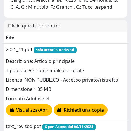
C. A. G.; Minutolo, F.; Granchi, C.; Tucc
...
espandi
File in questo prodotto:
File
2021_11.pdf
solo utenti autorizzati
Descrizione: Articolo principale
Tipologia: Versione finale editoriale
Licenza: NON PUBBLICO - Accesso privato/ristretto
Dimensione 1.85 MB
Formato Adobe PDF
Visualizza/Apri
Richiedi una copia
text_revised.pdf
Open Access dal 06/11/2023