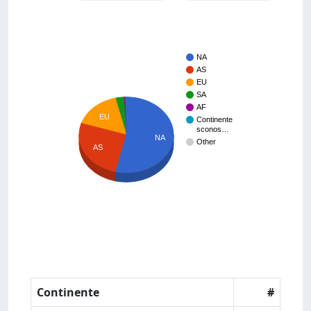
NA
AS
EU
SA
AF
EU
Continente
sconos…
NA
Other
AS
Continente
#