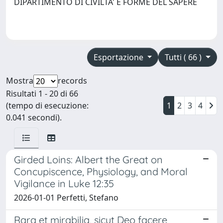
DIPARTIMENTO DI CIVILTA' E FORME DEL SAPERE
Esportazione
Tutti ( 66 )
Mostra
records
Risultati 1 - 20 di 66
(tempo di esecuzione:
1
2
3
4
0.041 secondi).
Girded Loins: Albert the Great on
Concupiscence, Physiology, and Moral
Vigilance in Luke 12:35
2026-01-01 Perfetti, Stefano
Rara et mirabilia, sicut Deo facere