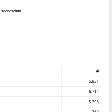
e sconosciuto
#
6.831
6.714
5.293