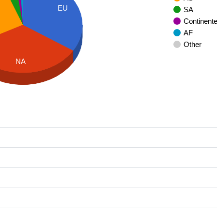
EU
SA
Continent
AF
Other
NA