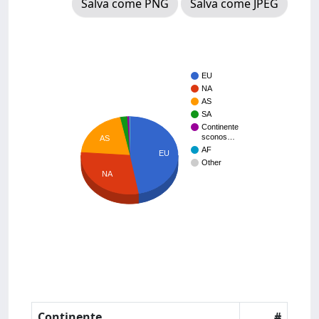
Salva come PNG
Salva come JPEG
EU
NA
AS
SA
Continente
sconos…
AS
AF
EU
Other
NA
Continente
#